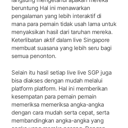
langsung mengetahui apakah mereka
beruntung Hal ini menawarkan
pengalaman yang lebih interaktif di
mana para pemain tidak usah lama untuk
menyaksikan hasil dari taruhan mereka.
Keterlibatan aktif dalam live Singapore
membuat suasana yang lebih seru bagi
semua penonton.
Selain itu hasil setiap live live SGP juga
bisa diakses dengan mudah melalui
platform platform. Hal ini memberikan
kesempatan para pemain pemain
memeriksa memeriksa angka-angka
dengan cara mudah serta cepat, serta
membandingkan angka-angka yang