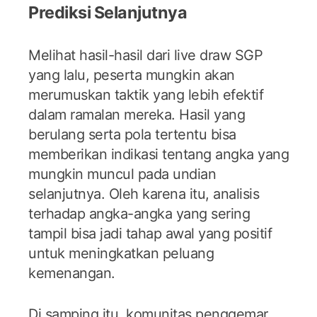
Prediksi Selanjutnya
Melihat hasil-hasil dari live draw SGP
yang lalu, peserta mungkin akan
merumuskan taktik yang lebih efektif
dalam ramalan mereka. Hasil yang
berulang serta pola tertentu bisa
memberikan indikasi tentang angka yang
mungkin muncul pada undian
selanjutnya. Oleh karena itu, analisis
terhadap angka-angka yang sering
tampil bisa jadi tahap awal yang positif
untuk meningkatkan peluang
kemenangan.
Di samping itu, komunitas penggemar