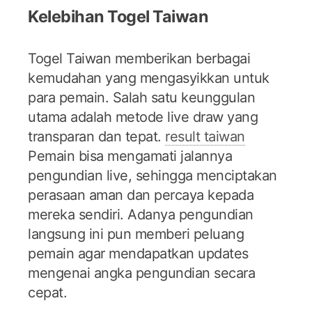
Kelebihan Togel Taiwan
Togel Taiwan memberikan berbagai
kemudahan yang mengasyikkan untuk
para pemain. Salah satu keunggulan
utama adalah metode live draw yang
transparan dan tepat.
result taiwan
Pemain bisa mengamati jalannya
pengundian live, sehingga menciptakan
perasaan aman dan percaya kepada
mereka sendiri. Adanya pengundian
langsung ini pun memberi peluang
pemain agar mendapatkan updates
mengenai angka pengundian secara
cepat.