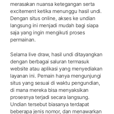
merasakan nuansa ketegangan serta
excitement ketika menunggu hasil undi.
Dengan situs online, akses ke undian
langsung ini menjadi mudah bagi siapa
saja yang ingin mengikuti proses
permainan.
Selama live draw, hasil undi ditayangkan
dengan berbagai saluran termasuk
website atau aplikasi yang menyediakan
layanan ini. Pemain hanya mengunjungi
situs yang sesuai di waktu pengundian,
di mana mereka bisa menyaksikan
prosesnya terjadi secara langsung.
Undian tersebut biasanya terdapat
beberapa jenis nomor, dan menawarkan