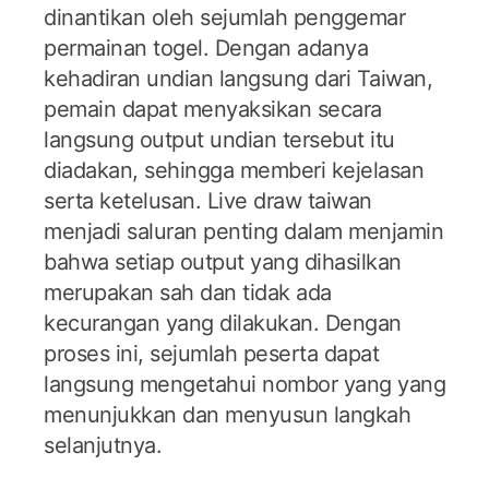
dinantikan oleh sejumlah penggemar
permainan togel. Dengan adanya
kehadiran undian langsung dari Taiwan,
pemain dapat menyaksikan secara
langsung output undian tersebut itu
diadakan, sehingga memberi kejelasan
serta ketelusan. Live draw taiwan
menjadi saluran penting dalam menjamin
bahwa setiap output yang dihasilkan
merupakan sah dan tidak ada
kecurangan yang dilakukan. Dengan
proses ini, sejumlah peserta dapat
langsung mengetahui nombor yang yang
menunjukkan dan menyusun langkah
selanjutnya.