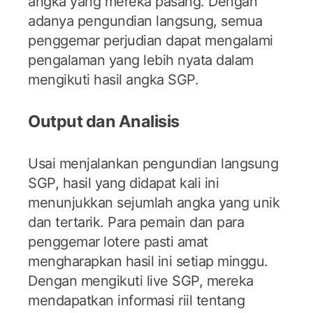
angka yang mereka pasang. Dengan
adanya pengundian langsung, semua
penggemar perjudian dapat mengalami
pengalaman yang lebih nyata dalam
mengikuti hasil angka SGP.
Output dan Analisis
Usai menjalankan pengundian langsung
SGP, hasil yang didapat kali ini
menunjukkan sejumlah angka yang unik
dan tertarik. Para pemain dan para
penggemar lotere pasti amat
mengharapkan hasil ini setiap minggu.
Dengan mengikuti live SGP, mereka
mendapatkan informasi riil tentang