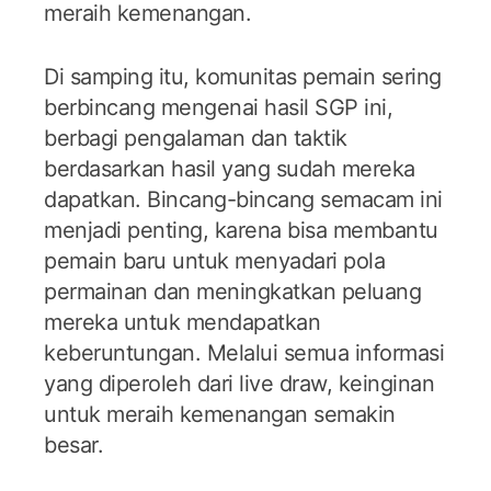
meraih kemenangan.
Di samping itu, komunitas pemain sering
berbincang mengenai hasil SGP ini,
berbagi pengalaman dan taktik
berdasarkan hasil yang sudah mereka
dapatkan. Bincang-bincang semacam ini
menjadi penting, karena bisa membantu
pemain baru untuk menyadari pola
permainan dan meningkatkan peluang
mereka untuk mendapatkan
keberuntungan. Melalui semua informasi
yang diperoleh dari live draw, keinginan
untuk meraih kemenangan semakin
besar.