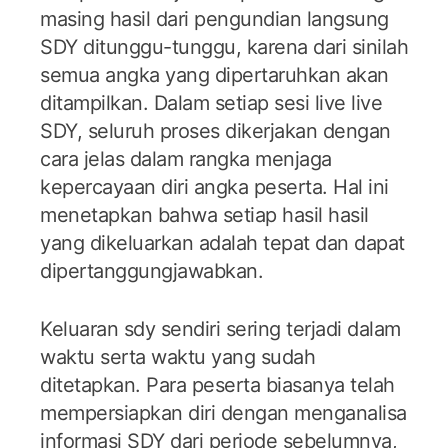
masing hasil dari pengundian langsung
SDY ditunggu-tunggu, karena dari sinilah
semua angka yang dipertaruhkan akan
ditampilkan. Dalam setiap sesi live live
SDY, seluruh proses dikerjakan dengan
cara jelas dalam rangka menjaga
kepercayaan diri angka peserta. Hal ini
menetapkan bahwa setiap hasil hasil
yang dikeluarkan adalah tepat dan dapat
dipertanggungjawabkan.
Keluaran sdy sendiri sering terjadi dalam
waktu serta waktu yang sudah
ditetapkan. Para peserta biasanya telah
mempersiapkan diri dengan menganalisa
informasi SDY dari periode sebelumnya,