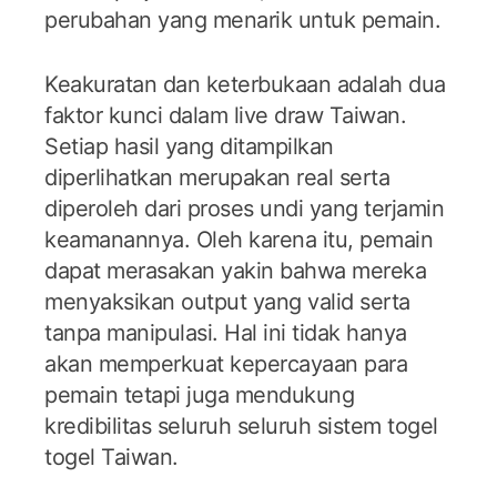
perubahan yang menarik untuk pemain.
Keakuratan dan keterbukaan adalah dua
faktor kunci dalam live draw Taiwan.
Setiap hasil yang ditampilkan
diperlihatkan merupakan real serta
diperoleh dari proses undi yang terjamin
keamanannya. Oleh karena itu, pemain
dapat merasakan yakin bahwa mereka
menyaksikan output yang valid serta
tanpa manipulasi. Hal ini tidak hanya
akan memperkuat kepercayaan para
pemain tetapi juga mendukung
kredibilitas seluruh seluruh sistem togel
togel Taiwan.