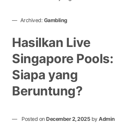
Archived:
Gambling
Hasilkan Live
Singapore Pools:
Siapa yang
Beruntung?
Posted on
December 2, 2025
by
Admin