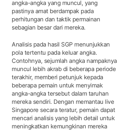
angka-angka yang muncul, yang
pastinya amat berdampak pada
perhitungan dan taktik permainan
sebagian besar dari mereka.
Analisis pada hasil SGP menunjukkan
pola tertentu pada keluar angka.
Contohnya, sejumlah angka nampaknya
muncul lebih akrab di beberapa periode
terakhir, memberi petunjuk kepada
beberapa pemain untuk menyimak
angka-angka tersebut dalam taruhan
mereka sendiri. Dengan memantau live
Singapore secara teratur, pemain dapat
mencari analisis yang lebih detail untuk
meningkatkan kemungkinan mereka